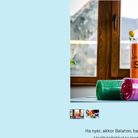
Ha nyár, akkor Balaton, h
törölközőnkkel te les