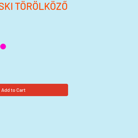
SKI TÖRÖLKÖZŐ
rice
Add to Cart