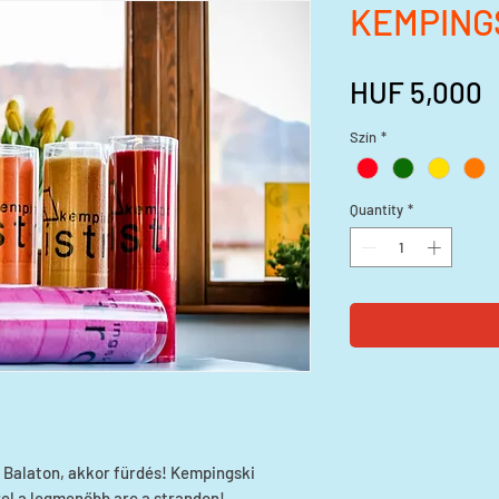
KEMPING
P
HUF 5,000
Szín
*
Quantity
*
a Balaton, akkor fürdés! Kempingski
zel a legmenőbb arc a strandon!