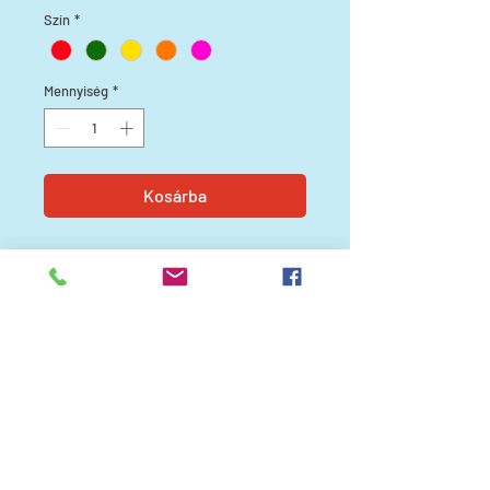
Szín
*
Mennyiség
*
Kosárba
Ha nyár, akkor Balaton, ha Balaton,
akkor fürdés! Kempingski
törölközőnkkel te leszel a
legmenőbb arc a strandon!
Foglald le itt online, vagy vásárold
meg a Bistroban nyitvatartási
időben!